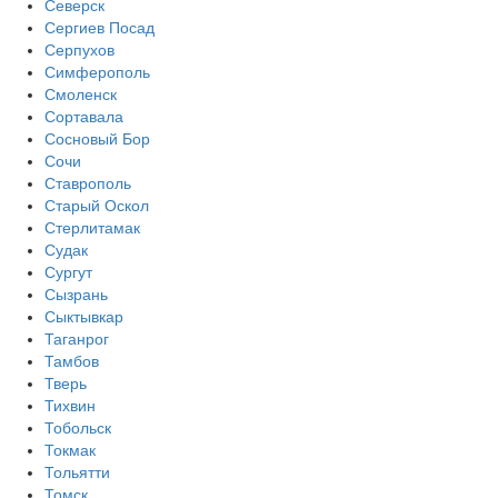
Северск
Сергиев Посад
Серпухов
Симферополь
Смоленск
Сортавала
Сосновый Бор
Сочи
Ставрополь
Старый Оскол
Стерлитамак
Судак
Сургут
Сызрань
Сыктывкар
Таганрог
Тамбов
Тверь
Тихвин
Тобольск
Токмак
Тольятти
Томск