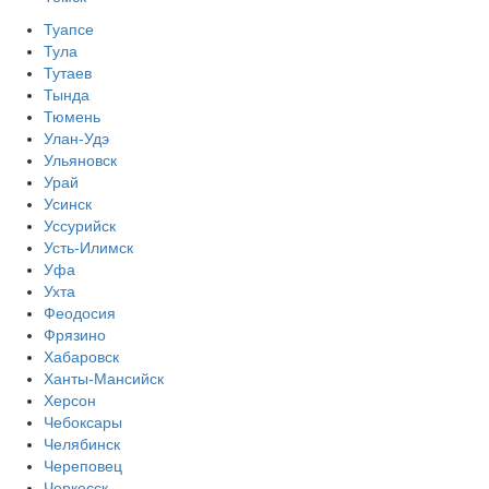
Туапсе
Тула
Тутаев
Тында
Тюмень
Улан-Удэ
Ульяновск
Урай
Усинск
Уссурийск
Усть-Илимск
Уфа
Ухта
Феодосия
Фрязино
Хабаровск
Ханты-Мансийск
Херсон
Чебоксары
Челябинск
Череповец
Черкесск