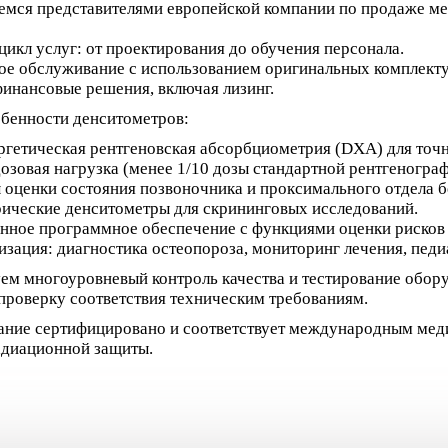
емся представителями европейской компании по продаже ме
икл услуг: от проектирования до обучения персонала.
ое обслуживание с использованием оригинальных комплект
инансовые решения, включая лизинг.
бенности денситометров:
ргетическая рентгеновская абсорбциометрия (DXA) для точ
озовая нагрузка (менее 1/10 дозы стандартной рентгенограф
 оценки состояния позвоночника и проксимального отдела б
ические денситометры для скрининговых исследований.
нное программное обеспечение с функциями оценки рисков
зация: диагностика остеопороза, мониторинг лечения, педи
ем многоуровневый контроль качества и тестирование обор
проверку соответствия техническим требованиям.
ание сертифицировано и соответствует международным меди
адиационной защиты.