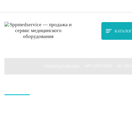
Астрахань
ПН-ПТ 9.00-17.0
КАТАЛОГ
Продажа, сервис
медицинского оборудования
МРТ АППАРАТЫ
КТ АПП
СПЕЦПРЕДЛОЖЕНИЯ
Денситометры
Оборудование высокого и экспертного
подбор. Официальная гарантия. Запус