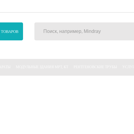
0, СБ, ВС выходной
info@
 ТОВАРОВ
АРАТЫ
МОДУЛЬНЫЕ ЗДАНИЯ МРТ, КТ
РЕНТГЕНОВСКИЕ ТРУБЫ
УСЛУ
 класса в наличии. Персональный
к в эксплуатацию. Быстрая поставка