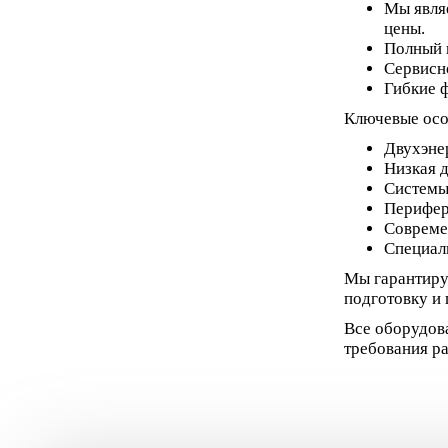
Мы явля
цены.
Полный ц
Сервисн
Гибкие ф
Ключевые осо
Двухэне
Низкая д
Системы
Перифер
Совреме
Специали
Мы гарантиру
подготовку и 
Все оборудов
требования р