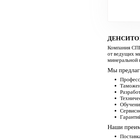
ДЕНСИТО
Компания СПП
от ведущих м
минеральной п
Мы предлаг
Професс
Таможен
Разработ
Техничес
Обучени
Сервисн
Гаранти
Наши преи
Поставка