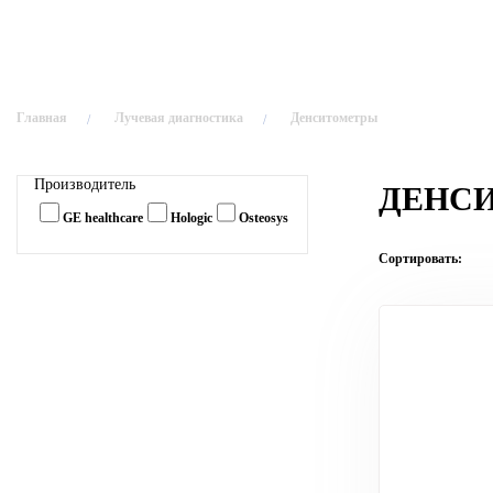
Главная
Лучевая диагностика
Денситометры
Производитель
ДЕНС
GE healthcare
Hologic
Osteosys
Сортировать: