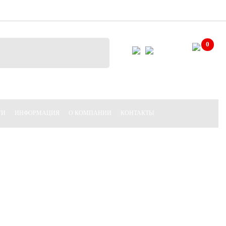
sppmedservice.ru
8 (800) 201-55-77
0
ГИ
ИНФОРМАЦИЯ
О КОМПАНИИ
КОНТАКТЫ