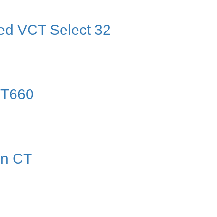
d VCT Select 32
CT660
on CT