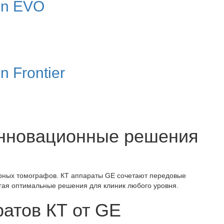
on EVO
 Frontier
инновационные решения
рных томографов. КТ аппараты GE сочетают передовые
агая оптимальные решения для клиник любого уровня.
атов КТ от GE