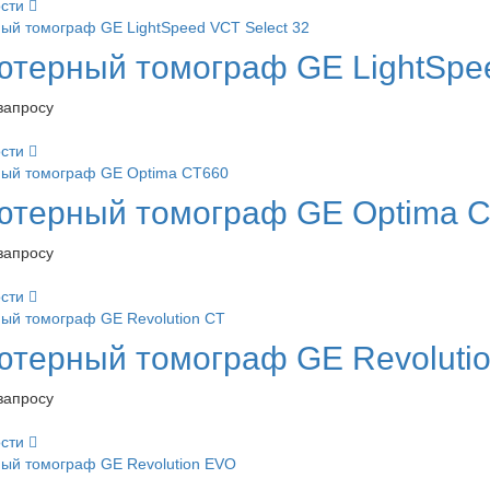
ости
терный томограф GE LightSpee
запросу
ости
ютерный томограф GE Optima 
запросу
ости
терный томограф GE Revoluti
запросу
ости