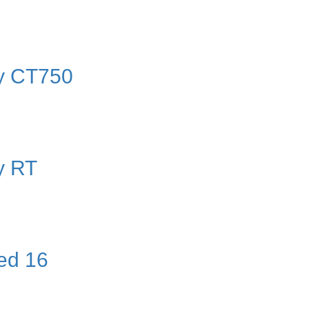
y CT750
y RT
ed 16