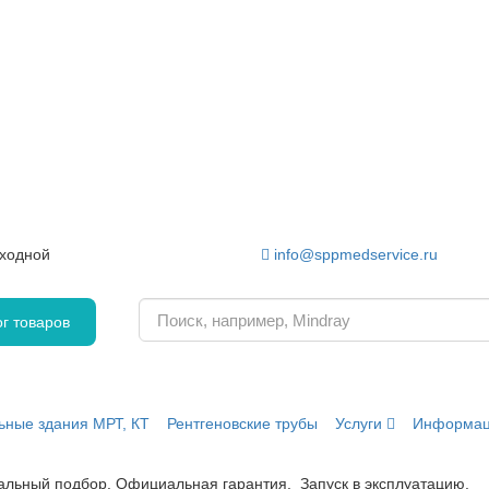
ыходной
info@sppmedservice.ru
г товаров
ьные здания МРТ, КТ
Рентгеновские трубы
Услуги
Информа
нальный подбор. Официальная гарантия. Запуск в эксплуатацию.