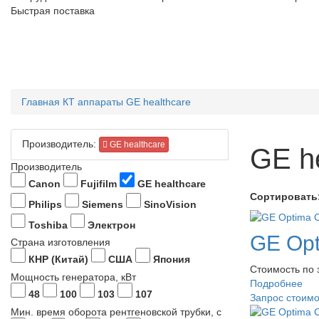
Быстрая поставка
Главная
КТ аппараты
GE healthcare
Производитель:
GE healthcare
GE h
Производитель
Canon
Fujifilm
GE healthcare
Сортировать
Philips
Siemens
SinoVision
Toshiba
Электрон
GE Op
Страна изготовления
КНР (Китай)
США
Япония
Стоимость по 
Мощность генератора, кВт
Подробнее
48
100
103
107
Запрос стоим
Мин. время оборота рентгеновской трубки, с