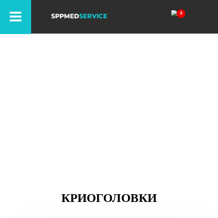
Криоголовки
Оборудование высокого и экспертного класса в
наличии. Персональный подбор. Официальная
гарантия. Запуск в эксплуатацию. Быстрая
поставка
КРИОГОЛОВКИ